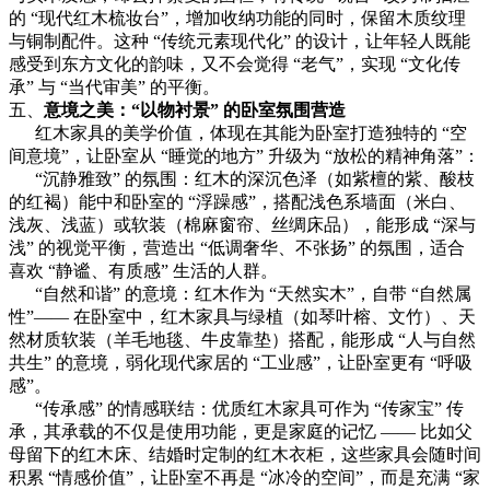
的 “现代红木梳妆台”，增加收纳功能的同时，保留木质纹理
与铜制配件。这种 “传统元素现代化” 的设计，让年轻人既能
感受到东方文化的韵味，又不会觉得 “老气”，实现 “文化传
承” 与 “当代审美” 的平衡。
五、
意境之美：
“以物衬景” 的卧室氛围营造
红木家具的美学价值，体现在其能为卧室打造独特的 “空
间意境”，让卧室从 “睡觉的地方” 升级为 “放松的精神角落”：
“沉静雅致” 的氛围：红木的深沉色泽（如紫檀的紫、酸枝
的红褐）能中和卧室的 “浮躁感”，搭配浅色系墙面（米白、
浅灰、浅蓝）或软装（棉麻窗帘、丝绸床品），能形成 “深与
浅” 的视觉平衡，营造出 “低调奢华、不张扬” 的氛围，适合
喜欢 “静谧、有质感” 生活的人群。
“自然和谐” 的意境：红木作为 “天然实木”，自带 “自然属
性”—— 在卧室中，红木家具与绿植（如琴叶榕、文竹）、天
然材质软装（羊毛地毯、牛皮靠垫）搭配，能形成 “人与自然
共生” 的意境，弱化现代家居的 “工业感”，让卧室更有 “呼吸
感”。
“传承感” 的情感联结：优质红木家具可作为 “传家宝” 传
承，其承载的不仅是使用功能，更是家庭的记忆 —— 比如父
母留下的红木床、结婚时定制的红木衣柜，这些家具会随时间
积累 “情感价值”，让卧室不再是 “冰冷的空间”，而是充满 “家