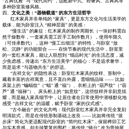
“古典优雅” 与 “现代简约”，适配新中式、轻奢风、古典风等
多种卧室装修风格。
四、
文化之美：
“器物载道” 的东方生活哲学
红木家具并非单纯的 “家具”，更是东方文化与生活美学的
载体，能为卧室注入 “精神层面” 的美感：
“慢生活” 的象征：红木家具的制作周期长（一块好料需自
然干燥数年，一套家具需工匠手工制作数月），使用年限久
（可传承数代），这种 “慢工出细活” 的特性，与卧室 “放
松、沉静” 的功能契合 —— 在快节奏的现代生活中，卧室里
的一套红木家具，能让人联想到 “细品时光” 的生活态度，减
少焦虑感，传递出 “东方生活美学” 的核心：不是追求奢华，
而是追求 “与器物共生” 的舒适。
“吉祥文化” 的隐性表达：卧室红木家具的纹样、形制中，
藏着丰富的吉祥寓意，且不直白外露，需细细品味 —— 比如
床架上的 “蝙蝠纹”（“蝠” 通 “福”）、衣柜上的 “葫芦纹”（“葫
芦” 通 “福禄”）、床头柜上的 “如意纹”，这些纹样并非刻意炫
耀，而是融入家具细节中，让居住者在日常使用中潜移默化地
感受 “吉祥文化” 的温暖，赋予卧室 “家的仪式感”。
“古今融合” 的文化共鸣：现代卧室红木家具并非完全复刻
明清款式，而是在传统形制基础上改良 —— 比如将传统 “拔
步床” 简化为更适配现代卧室的 “简约红木床”，保留榫卯工艺
与实木质感，却去掉繁复的围栏；将传统 “镜台” 改为带抽屉