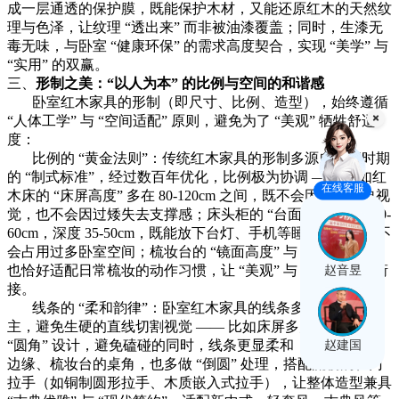
成一层通透的保护膜，既能保护木材，又能还原红木的天然纹
理与色泽，让纹理 “透出来” 而非被油漆覆盖；同时，生漆无
毒无味，与卧室 “健康环保” 的需求高度契合，实现 “美学” 与
“实用” 的双赢。
三、
形制之美：
“以人为本” 的比例与空间的和谐感
卧室红木家具的形制（即尺寸、比例、造型），始终遵循
“人体工学” 与 “空间适配” 原则，避免为了 “美观” 牺牲舒适
度：
比例的 “黄金法则”：传统红木家具的形制多源自明清时期
的 “制式标准”，经过数百年优化，比例极为协调 —— 比如红
在线客服
木床的 “床屏高度” 多在 80-120cm 之间，既不会因过高压迫视
觉，也不会因过矮失去支撑感；床头柜的 “台面宽度” 多为 40-
60cm，深度 35-50cm，既能放下台灯、手机等睡前物品，又不
会占用过多卧室空间；梳妆台的 “镜面高度” 与 “抽屉深度”，
也恰好适配日常梳妆的动作习惯，让 “美观” 与 “好用” 无缝衔
赵音昱
接。
线条的 “柔和韵律”：卧室红木家具的线条多以 “曲线” 为
主，避免生硬的直线切割视觉 —— 比如床屏多为 “弧形” 或
“圆角” 设计，避免磕碰的同时，线条更显柔和；衣柜的柜门
赵建国
边缘、梳妆台的桌角，也多做 “倒圆” 处理，搭配流畅的柜门
拉手（如铜制圆形拉手、木质嵌入式拉手），让整体造型兼具