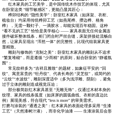
红木家具的工艺美学，是中国传统木作技艺的体现，尤其
在卧室这类 “细节敏感区”，更能凸显其匠心：
榫卯结构的 “隐性美学”：卧室红木家具（如床架、衣柜、
梳妆台）均采用传统榫卯工艺（如燕尾榫、攒边榫、格角
榫），无需一颗钉子、一滴胶水，却能实现百年稳固。这种
“看不见的工艺” 恰恰是美学核心 —— 家具表面无任何金属连
接件破坏整体线条，柜门闭合时严丝合缝，床架拼接处流畅自
然，让家具呈现出 “浑然一体” 的完整性，比现代组装家具更
显精致。
雕刻与修饰的 “克制之美”：卧室红木家具的雕刻从不追求
“繁复堆砌”，而是遵循 “少而精” 的原则，贴合卧室的 “静谧氛
围”：
常见纹样多为 “吉祥且雅致” 的题材，如象征平安的 “回
纹”、寓意富贵的 “牡丹纹”、代表长寿的 “灵芝纹”，或简约的
“云纹”“水波纹”，雕刻深度适中（多为浅浮雕、阴刻），避免
过于立体的雕刻造成视觉压迫；
部分极简款红木家具甚至 “无雕无饰”，仅通过木材本身的
纹理、家具的线条弧度（如床屏的圆弧曲线、衣柜的直边比
例）展现美感，符合现代 “less is more” 的审美需求。
打磨与涂装的
“通透之美”：红木家具的表面处理多采用 “生漆
工艺”（天然漆树汁液），而非化学油漆 —— 生漆涂装后会形