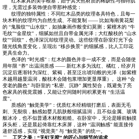
红木家具的美学根基，始于其天然材质的稀缺性与独特肌
理，无需过多装饰便自带那种感觉：
纹理的独特属性：不同红木品类的纹理各具特色，且每一
块木料的纹理均为自然生成、不能
复制
—— 比如海南黄花梨
的 “鬼脸纹”“山水纹”，如抽象画作般变幻莫测；紫檀木的 “牛
毛纹”“金星纹”，细腻如丝且自带金属光泽；大红酸枝的 “山水
纹”“回纹”，色泽深沉却纹理灵动。这些纹理在卧室灯光下会
随光线角度变化，呈现出 “移步换景” 的细腻感，比人工印花
更具生命力。
色泽的 “时光感”：红木的颜色并非一成不变，而是会随使
用年限 “养” 出温润质感 —— 新红木多为浅红、橘红，经岁月
沉淀后逐渐转为深红、紫褐，甚至泛出琥珀般的光泽（如紫檀
木越用越显温润，酸枝木会随包浆增加更显厚重）。这种 “会
变老的颜色” 与卧室的 “私密、沉静” 属性契合，既避免了亮
色家具的视觉震撼
，又能让空间随时间积累更有
“生活温
度”。
质感的 “触觉美学”：优质红木经精细打磨后，表面无毛
刺、无裂痕，触感如婴儿肌肤般细腻温润，且不似金属、玻璃
般冰冷，也不似普通木材般粗糙。在卧室中，无论是睡前触摸
床头柜，还是晨起倚靠红木床屏，这种 “温润触感” 能直接传
递舒适感，实现 “视觉美” 与 “触觉美” 的统一。
二、
工艺之美：
“无钉无胶” 的匠心与细节的追求