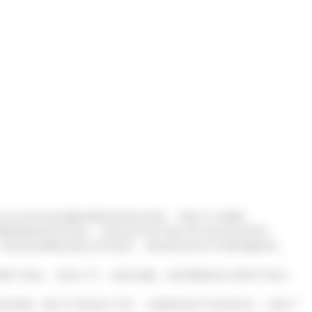
会在桌沿或桌腿处雕刻简单的花纹，增添几分雅致。
够摆放较多的茶具，是茶道空间中较为常见的茶桌类型。
有的则会雕刻成兽足等形状，增加家具的艺术感和趣味性。
帽子相似，造型大气，线条流畅；南官帽椅则主要用于南方，
的座面一般为方形或长方形，与圆形的扶手形成对比，体现了