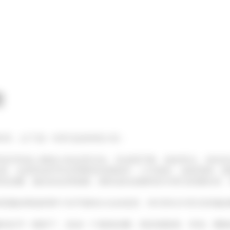
些
风等，以下是一些常见的种类介绍：
道空间或人数较少的品茶活动。其桌面平整，线条简洁，有的还
茶。这类茶桌常常采用榫卯结构制作，工艺精良，桌面宽阔，能
造温馨、融洽的品茶氛围。圆茶桌的桌腿有的为简洁的圆柱状，
搭脑的两端和两个扶手都有出头的造型，样式和古代官员所戴的
到扶手一顺而下，形成一个圆形的圈，寓意着圆满、和谐。圈椅