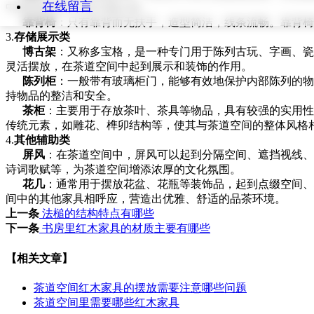
在线留言
中国传统美学中的方圆之道。
靠背椅
：只有靠背而无扶手，造型简洁，线条流畅。靠背椅
3.
存储展示类
博古架
：又称多宝格，是一种专门用于陈列古玩、字画、瓷
灵活摆放，在茶道空间中起到展示和装饰的作用。
陈列柜
：一般带有玻璃柜门，能够有效地保护内部陈列的物
持物品的整洁和安全。
茶柜
：主要用于存放茶叶、茶具等物品，具有较强的实用性
传统元素，如雕花、榫卯结构等，使其与茶道空间的整体风格
4.
其他辅助类
屏风
：在茶道空间中，屏风可以起到分隔空间、遮挡视线、
诗词歌赋等，为茶道空间增添浓厚的文化氛围。
花几
：通常用于摆放花盆、花瓶等装饰品，起到点缀空间、
间中的其他家具相呼应，营造出优雅、舒适的品茶环境。
上一条
法槌的结构特点有哪些
下一条
书房里红木家具的材质主要有哪些
【相关文章】
茶道空间红木家具的摆放需要注意哪些问题
茶道空间里需要哪些红木家具