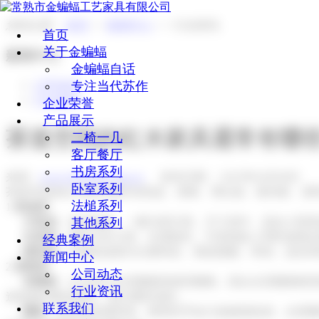
您的位置：
首页
>>
新闻中心
>>
行业资讯
首页
关于金蝙蝠
新闻中心
金蝙蝠自话
专注当代苏作
公司动态
行业资讯
企业荣誉
产品展示
茶道空间的红木家具通常有哪
二椅一几
客厅餐厅
书房系列
来源：
www.jinbianfu.com.cn
发布日期： 2025年04月08日
卧室系列
茶道空间的红木家具通常有茶桌、茶椅、博古架、陈列柜、屏
法槌系列
1.
茶桌类
其他系列
方茶桌
：造型规整，一般为四方形，尺寸适中，适合小型茶
长茶桌
：通常为长方形，长度较长，可容纳多人同时就座品
经典案例
圆茶桌
：以圆形桌面为主要特征，寓意团圆、和谐，适合营
新闻中心
2.
茶椅类
公司动态
官帽椅
：分为四出头官帽椅和南官帽椅。四出头官帽椅椅背
行业资讯
造型相对圆润柔和，更注重舒适性。
联系我们
圈椅
：由交椅发展而来，椅背扶手由几条曲线组成，从搭脑