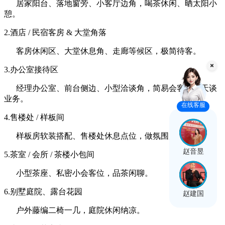
居家阳台、落地窗旁、小客厅边角，喝茶休闲、晒太阳小
憩。
2.酒店
/
民宿客房
&
大堂角落
客房休闲区、大堂休息角、走廊等候区，极简待客。
3.办公室接待区
经理办公室、前台侧边、小型洽谈角，简易会客、聊天谈
业务。
在线客服
4.售楼处
/
样板间
样板房软装搭配、售楼处休息点位，做氛围展示。
赵音昱
5.茶室
/
会所
/
茶楼小包间
小型茶座、私密小会客位，品茶闲聊。
6.别墅庭院、露台花园
赵建国
户外藤编二椅一几，庭院休闲纳凉。