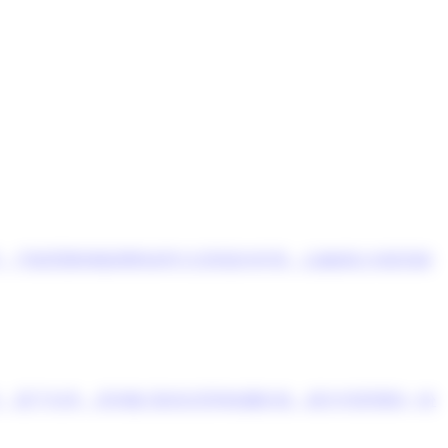
，可能需要稍微调整保养方式和室内环境，以确保红木家具能
、富于光泽，具有极 高的欣赏和收藏价值，能为书房增添一份