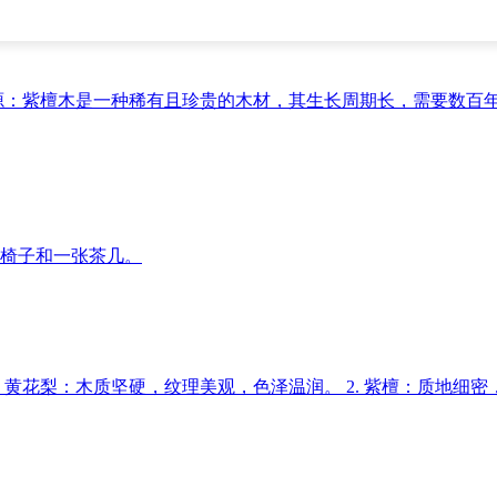
源：紫檀木是一种稀有且珍贵的木材，其生长周期长，需要数百
椅子和一张茶几。
 黄花梨：木质坚硬，纹理美观，色泽温润。 2. 紫檀：质地细