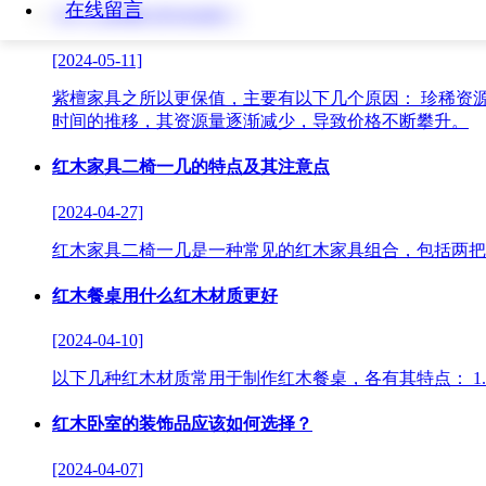
在线留言
为什么紫檀的更保值呢？
[2024-05-11]
紫檀家具之所以更保值，主要有以下几个原因： 珍稀资
时间的推移，其资源量逐渐减少，导致价格不断攀升。
红木家具二椅一几的特点及其注意点
[2024-04-27]
红木家具二椅一几是一种常见的红木家具组合，包括两把
红木餐桌用什么红木材质更好
[2024-04-10]
以下几种红木材质常用于制作红木餐桌，各有其特点： 1.
红木卧室的装饰品应该如何选择？
[2024-04-07]