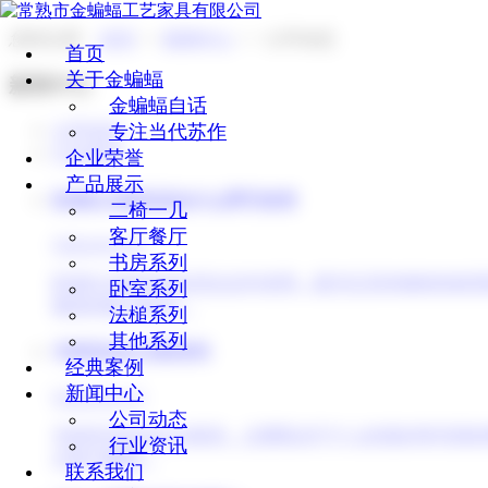
您的位置：
首页
>>
新闻中心
>>
公司动态
首页
关于金蝙蝠
新闻中心
金蝙蝠自话
专注当代苏作
公司动态
行业资讯
企业荣誉
产品展示
卧室红木家具适合什么季节使用
二椅一几
客厅餐厅
[2024-05-22]
书房系列
卧室红木家具其实适合全年使用，因为它具有独特的材质
卧室系列
够保持最 佳状态。
法槌系列
其他系列
书房适合红木家具吗
经典案例
新闻中心
[2024-05-17]
公司动态
书房是否适合红木家具，主要取决于个人的喜好和书房的
行业资讯
古典与雅致。
联系我们