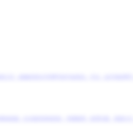
和工艺，能够经受住不同季节的气候变化。不过，在不同的季节
整体风格。红木家具质地优良、坚硬耐用、纹理沉着、美观大方